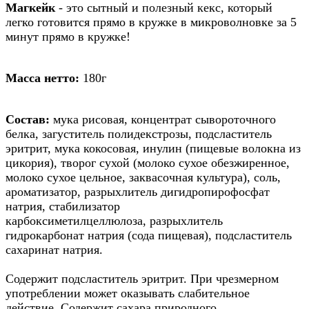
Магкейк
- это сытный и полезный кекс, который
легко готовится прямо в кружке в микроволновке за 5
минут прямо в кружке!
Масса нетто:
180г
Состав:
мука рисовая, концентрат сывороточного
белка, загуститель полидекстрозы, подсластитель
эритрит, мука кокосовая, инулин (пищевые волокна из
цикория), творог сухой (молоко сухое обезжиренное,
молоко сухое цельное, заквасочная культура), соль,
ароматизатор, разрыхлитель дигидропирофосфат
натрия, стабилизатор
карбоксиметилцеллюлоза, разрыхлитель
гидрокарбонат натрия (сода пищевая), подсластитель
сахаринат натрия.
Содержит подсластитель эритрит. При чрезмерном
употреблении может оказывать слабительное
действие. Содержит сахара природного