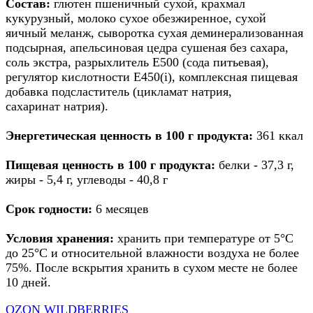
Состав:
глютен пшеничный сухой, крахмал
кукурузный, молоко сухое обезжиренное, сухой
яичный меланж, сыворотка сухая деминерализованная
подсырная, апельсиновая цедра сушеная без сахара,
соль экстра, разрыхлитель Е500 (сода питьевая),
регулятор кислотности Е450(i), комплексная пищевая
добавка подсластитель (цикламат натрия,
сахаринат натрия).
Энергетическая ценность в 100 г продукта:
361 ккал
Пищевая ценность в 100 г продукта:
белки -
37,3
г,
жиры -
5,4
г, углеводы -
40,8
г
Срок годности:
6 месяцев
Условия хранения:
хранить при температуре от 5°С
до 25°С и относительной влажности воздуха не более
75%. После вскрытия хранить в сухом месте не более
10 дней.
OZON
WILDBERRIES